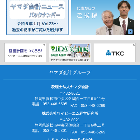
ヤマダ会計グループ
税理士法人ヤマダ会計
〒432-8021
静岡県浜松市中央区佐鳴台一丁目6番11号
電話：053‐448‐5505
FAX：053‐448‐6269
株式会社ワイビーエム経営研究所
〒432-8021
静岡県浜松市中央区佐鳴台一丁目6番11号
電話：053‐448‐5301
FAX：053‐448‐6269
ＬＰＡパートナー株式会社