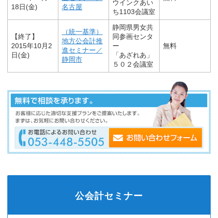
ウインクあい
18日(金)
名古屋
ち1103会議室
静岡県男女共
（統一基準）
【終了】
同参画センタ
地方公会計推
2015年10月2
ー
無料
進セミナー／
日(金)
「あざれあ」
静岡市
５０２会議室
公会計セミナー