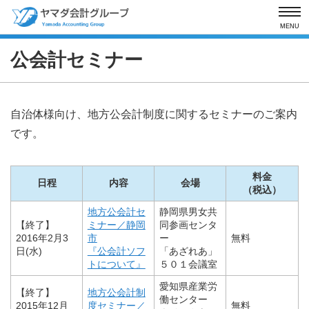
MENU
公会計セミナー
自治体様向け、地方公会計制度に関するセミナーのご案内
です。
料金
日程
内容
会場
（税込）
地方公会計セ
静岡県男女共
【終了】
ミナー／静岡
同参画センタ
2016年2月3
市
ー
無料
日(水)
『公会計ソフ
「あざれあ」
トについて』
５０１会議室
愛知県産業労
【終了】
地方公会計制
働センター
2015年12月
度セミナー／
無料