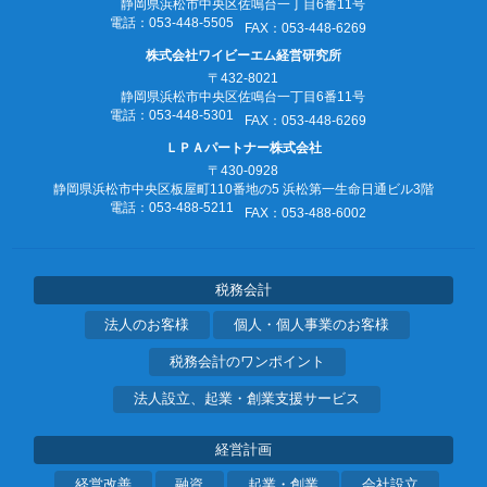
静岡県浜松市中央区佐鳴台一丁目6番11号
電話：053‐448‐5505
FAX：053‐448‐6269
株式会社ワイビーエム経営研究所
〒432-8021
静岡県浜松市中央区佐鳴台一丁目6番11号
電話：053‐448‐5301
FAX：053‐448‐6269
ＬＰＡパートナー株式会社
〒430-0928
静岡県浜松市中央区板屋町110番地の5
浜松第一生命日通ビル3階
電話：053‐488‐5211
FAX：053‐488‐6002
税務会計
法人のお客様
個人・個人事業のお客様
税務会計のワンポイント
法人設立、起業・創業支援サービス
経営計画
経営改善
融資
起業・創業
会社設立