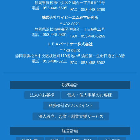
静岡県浜松市中央区佐鳴台一丁目6番11号
電話：053‐448‐5505
FAX：053‐448‐6269
株式会社ワイビーエム経営研究所
〒432-8021
静岡県浜松市中央区佐鳴台一丁目6番11号
電話：053‐448‐5301
FAX：053‐448‐6269
ＬＰＡパートナー株式会社
〒430-0928
静岡県浜松市中央区板屋町110番地の5
浜松第一生命日通ビル3階
電話：053‐488‐5211
FAX：053‐488‐6002
税務会計
法人のお客様
個人・個人事業のお客様
税務会計のワンポイント
法人設立、起業・創業支援サービス
経営計画