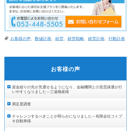
お客様の声
、
数値計画
、
経営
、
経営戦略
、
経営計画
、
行動計画
お客様の声
資金繰りの先が見通せるようになり、金融機関との意思疎通が行
いやすくなりました～三遠物産様
満足度調査
チャレンジするべきことが明らかになりました～有限会社コトブ
キ自動車様