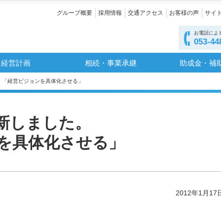
グループ概要
採用情報
交通アクセス
お客様の声
サイ
お電話によ
053-44
経営計画
相続・事業承継
助成金・補
した。「経営ビジョンを具体化させる」
更新しました。
を具体化させる」
2012年1月17