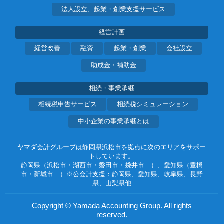
法人設立、起業・創業支援サービス
経営計画
経営改善
融資
起業・創業
会社設立
助成金・補助金
相続・事業承継
相続税申告サービス
相続税シミュレーション
中小企業の事業承継とは
ヤマダ会計グループは静岡県浜松市を拠点に次のエリアをサポー
トしています。
静岡県（浜松市・湖西市・磐田市・袋井市…）、愛知県（豊橋
市・新城市…）※公会計支援：静岡県、愛知県、岐阜県、長野
県、山梨県他
Copyright © Yamada Accounting Group. All rights
reserved.