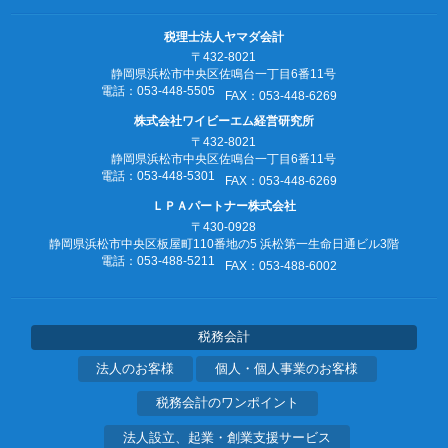
税理士法人ヤマダ会計
〒432-8021
静岡県浜松市中央区佐鳴台一丁目6番11号
電話：053‐448‐5505
FAX：053‐448‐6269
株式会社ワイビーエム経営研究所
〒432-8021
静岡県浜松市中央区佐鳴台一丁目6番11号
電話：053‐448‐5301
FAX：053‐448‐6269
ＬＰＡパートナー株式会社
〒430-0928
静岡県浜松市中央区板屋町110番地の5
浜松第一生命日通ビル3階
電話：053‐488‐5211
FAX：053‐488‐6002
税務会計
法人のお客様
個人・個人事業のお客様
税務会計のワンポイント
法人設立、起業・創業支援サービス