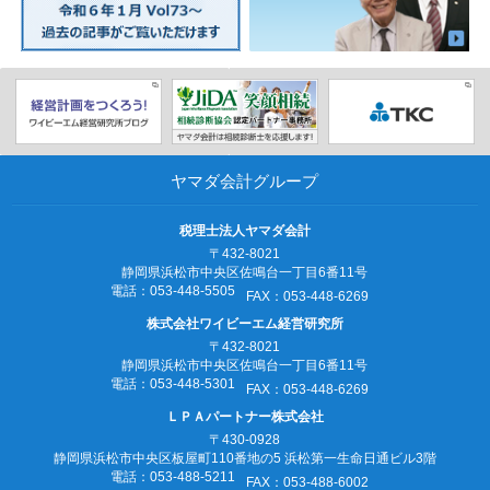
ヤマダ会計グループ
税理士法人ヤマダ会計
〒432-8021
静岡県浜松市中央区佐鳴台一丁目6番11号
電話：053‐448‐5505
FAX：053‐448‐6269
株式会社ワイビーエム経営研究所
〒432-8021
静岡県浜松市中央区佐鳴台一丁目6番11号
電話：053‐448‐5301
FAX：053‐448‐6269
ＬＰＡパートナー株式会社
〒430-0928
静岡県浜松市中央区板屋町110番地の5
浜松第一生命日通ビル3階
電話：053‐488‐5211
FAX：053‐488‐6002