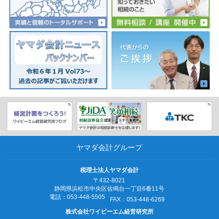
ヤマダ会計グループ
税理士法人ヤマダ会計
〒432-8021
静岡県浜松市中央区佐鳴台一丁目6番11号
電話：053‐448‐5505
FAX：053‐448‐6269
株式会社ワイビーエム経営研究所