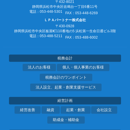
〒432-8021
静岡県浜松市中央区佐鳴台一丁目6番11号
電話：053‐448‐5301
FAX：053‐448‐6269
ＬＰＡパートナー株式会社
〒430-0928
静岡県浜松市中央区板屋町110番地の5
浜松第一生命日通ビル3階
電話：053‐488‐5211
FAX：053‐488‐6002
税務会計
法人のお客様
個人・個人事業のお客様
税務会計のワンポイント
法人設立、起業・創業支援サービス
経営計画
経営改善
融資
起業・創業
会社設立
助成金・補助金