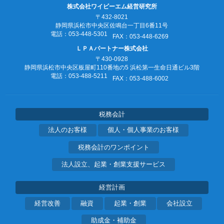
株式会社ワイビーエム経営研究所
〒432-8021
静岡県浜松市中央区佐鳴台一丁目6番11号
電話：053‐448‐5301
FAX：053‐448‐6269
ＬＰＡパートナー株式会社
〒430-0928
静岡県浜松市中央区板屋町110番地の5
浜松第一生命日通ビル3階
電話：053‐488‐5211
FAX：053‐488‐6002
税務会計
法人のお客様
個人・個人事業のお客様
税務会計のワンポイント
法人設立、起業・創業支援サービス
経営計画
経営改善
融資
起業・創業
会社設立
助成金・補助金