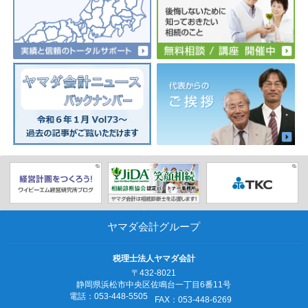
ヤマダ会計グループ
税理士法人ヤマダ会計
〒432-8021
静岡県浜松市中央区佐鳴台一丁目6番11号
電話：053‐448‐5505
FAX：053‐448‐6269