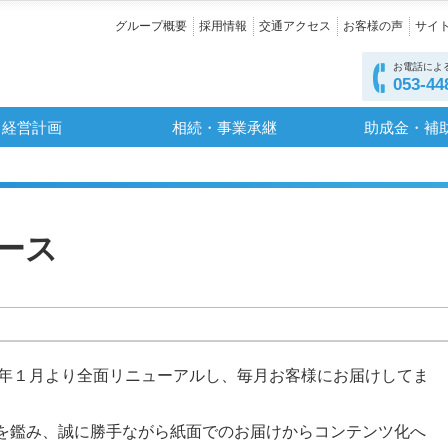
グループ概要
採用情報
交通アクセス
お客様の声
サイ
お電話によ
053-44
経営計画
相続・事業承継
助成金・補
ース
30年１月より全面リニューアルし、毎月お客様にお届けしてま
を鑑み、誠に勝手ながら紙面でのお届けからコンテンツ化へ