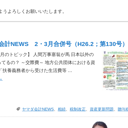
ようよろしくお願いいたします。
計NEWS 2・3月合併号（H26.2；第130号）
 【今月のトピック】 人間万事塞翁が馬 日本以外の
てるの？ ～交際費～ 地方公共団体における資
「扶養義務者から受けた生活費等 …
→
ヤマダ会計NEWS
、
相続
、
税制改正
、
資産更新問題
、
贈与