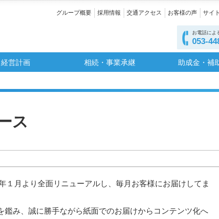
グループ概要
採用情報
交通アクセス
お客様の声
サイ
お電話によ
053-44
経営計画
相続・事業承継
助成金・補
ース
30年１月より全面リニューアルし、毎月お客様にお届けしてま
を鑑み、誠に勝手ながら紙面でのお届けからコンテンツ化へ