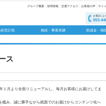
グループ概要
採用情報
交通アクセス
お客様の声
サイ
お電話によ
053-44
経営計画
相続・事業承継
助成金・補
ース
30年１月より全面リニューアルし、毎月お客様にお届けしてま
を鑑み、誠に勝手ながら紙面でのお届けからコンテンツ化へ