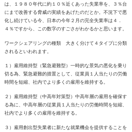
は、１９８０年代に約１０％近くあった失業率を、３％台
にまで改善する脅威の実績をあげたのだとか。不況下で悪
化し続けている今、日本の今年２月の完全失業率は４．
４％ですから、この数字のすごさがわかるかと思います。
ワークシェアリングの種類 大きく分けて４タイプに分類
されるといわれます。
１）雇用維持型（緊急避難型）一時的な景気の悪化を乗り
切る為、緊急避難的措置として、従業員１人当たりの労働
時間を短縮、社内でより多くの雇用を維持する。
２）雇用維持型（中高年対策型）中高年層の雇用を確保す
る為に、中高年層の従業員１人当たりの労働時間を短縮、
社内でより多くの雇用を維持する。
３）雇用創出型失業者に新たな就業機会を提供することを