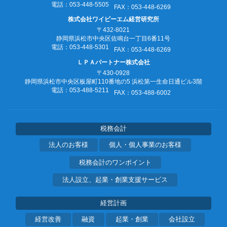
電話：053‐448‐5505
FAX：053‐448‐6269
株式会社ワイビーエム経営研究所
〒432-8021
静岡県浜松市中央区佐鳴台一丁目6番11号
電話：053‐448‐5301
FAX：053‐448‐6269
ＬＰＡパートナー株式会社
〒430-0928
静岡県浜松市中央区板屋町110番地の5
浜松第一生命日通ビル3階
電話：053‐488‐5211
FAX：053‐488‐6002
税務会計
法人のお客様
個人・個人事業のお客様
税務会計のワンポイント
法人設立、起業・創業支援サービス
経営計画
経営改善
融資
起業・創業
会社設立