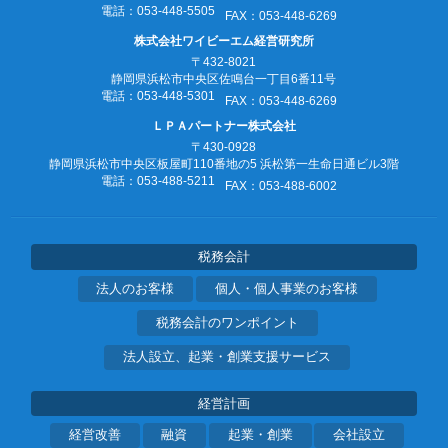
電話：053‐448‐5505
FAX：053‐448‐6269
株式会社ワイビーエム経営研究所
〒432-8021
静岡県浜松市中央区佐鳴台一丁目6番11号
電話：053‐448‐5301
FAX：053‐448‐6269
ＬＰＡパートナー株式会社
〒430-0928
静岡県浜松市中央区板屋町110番地の5
浜松第一生命日通ビル3階
電話：053‐488‐5211
FAX：053‐488‐6002
税務会計
法人のお客様
個人・個人事業のお客様
税務会計のワンポイント
法人設立、起業・創業支援サービス
経営計画
経営改善
融資
起業・創業
会社設立