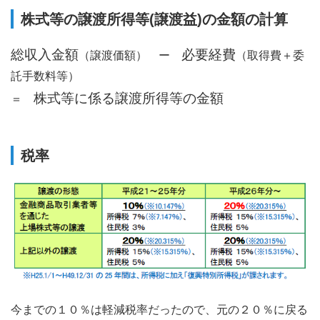
株式等の譲渡所得等(譲渡益)の金額の計算
総収入金額
必要経費
（譲渡価額） ー
（取得費＋委
託手数料等）
株式等に係る譲渡所得等の金額
＝
税率
今までの１０％は軽減税率だったので、元の２０％に戻る