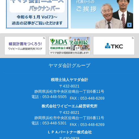
ヤマダ会計グループ
税理士法人ヤマダ会計
〒432-8021
静岡県浜松市中央区佐鳴台一丁目6番11号
電話：053‐448‐5505
FAX：053‐448‐6269
株式会社ワイビーエム経営研究所
〒432-8021
静岡県浜松市中央区佐鳴台一丁目6番11号
電話：053‐448‐5301
FAX：053‐448‐6269
ＬＰＡパートナー株式会社
〒430-0928