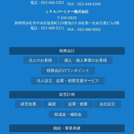
電話：053‐448‐5301
FAX：053‐448‐6269
ＬＰＡパートナー株式会社
〒430-0928
静岡県浜松市中央区板屋町110番地の5
浜松第一生命日通ビル3階
電話：053‐488‐5211
FAX：053‐488‐6002
税務会計
法人のお客様
個人・個人事業のお客様
税務会計のワンポイント
法人設立、起業・創業支援サービス
経営計画
経営改善
融資
起業・創業
会社設立
助成金・補助金
相続・事業承継