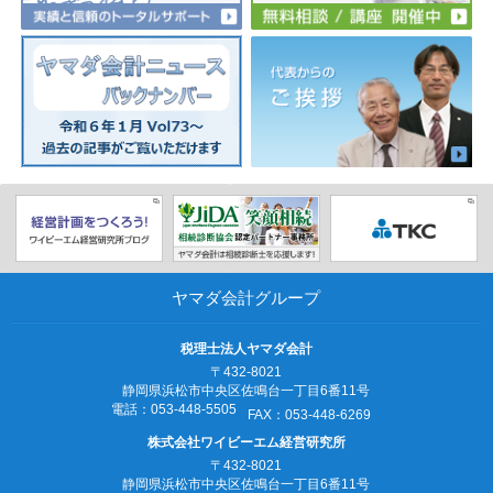
ヤマダ会計グループ
税理士法人ヤマダ会計
〒432-8021
静岡県浜松市中央区佐鳴台一丁目6番11号
電話：053‐448‐5505
FAX：053‐448‐6269
株式会社ワイビーエム経営研究所
〒432-8021
静岡県浜松市中央区佐鳴台一丁目6番11号