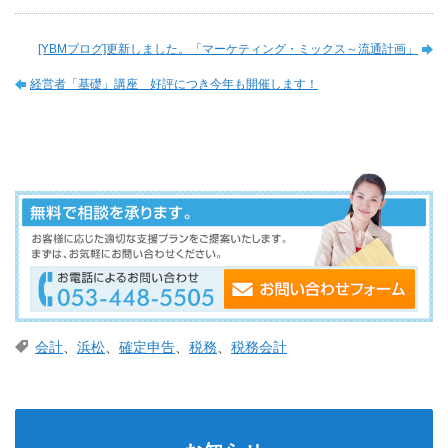
[YBMブログ]更新しました。「マーケティング・ミックス～流通計画」
経営者「基礎」講座 好評につき今年も開催します！
会計
、
浜松
、
確定申告
、
税務
、
税務会計