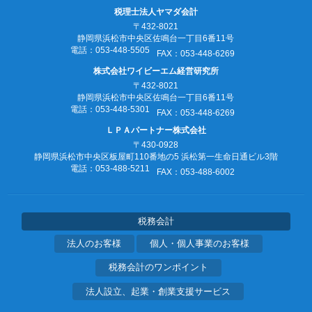
税理士法人ヤマダ会計
〒432-8021
静岡県浜松市中央区佐鳴台一丁目6番11号
電話：053‐448‐5505
FAX：053‐448‐6269
株式会社ワイビーエム経営研究所
〒432-8021
静岡県浜松市中央区佐鳴台一丁目6番11号
電話：053‐448‐5301
FAX：053‐448‐6269
ＬＰＡパートナー株式会社
〒430-0928
静岡県浜松市中央区板屋町110番地の5
浜松第一生命日通ビル3階
電話：053‐488‐5211
FAX：053‐488‐6002
税務会計
法人のお客様
個人・個人事業のお客様
税務会計のワンポイント
法人設立、起業・創業支援サービス