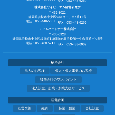
FAX：053‐448‐6269
株式会社ワイビーエム経営研究所
〒432-8021
静岡県浜松市中央区佐鳴台一丁目6番11号
電話：053‐448‐5301
FAX：053‐448‐6269
ＬＰＡパートナー株式会社
〒430-0928
静岡県浜松市中央区板屋町110番地の5
浜松第一生命日通ビル3階
電話：053‐488‐5211
FAX：053‐488‐6002
税務会計
法人のお客様
個人・個人事業のお客様
税務会計のワンポイント
法人設立、起業・創業支援サービス
経営計画
経営改善
融資
起業・創業
会社設立