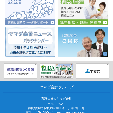
ヤマダ会計グループ
税理士法人ヤマダ会計
〒432-8021
静岡県浜松市中央区佐鳴台一丁目6番11号
電話：053‐448‐5505