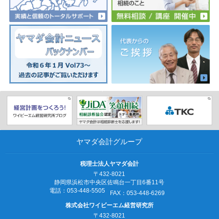
ヤマダ会計グループ
税理士法人ヤマダ会計
〒432-8021
静岡県浜松市中央区佐鳴台一丁目6番11号
電話：053‐448‐5505
FAX：053‐448‐6269
株式会社ワイビーエム経営研究所
〒432-8021