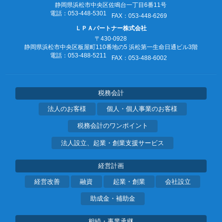
静岡県浜松市中央区佐鳴台一丁目6番11号
電話：053‐448‐5301
FAX：053‐448‐6269
ＬＰＡパートナー株式会社
〒430-0928
静岡県浜松市中央区板屋町110番地の5
浜松第一生命日通ビル3階
電話：053‐488‐5211
FAX：053‐488‐6002
税務会計
法人のお客様
個人・個人事業のお客様
税務会計のワンポイント
法人設立、起業・創業支援サービス
経営計画
経営改善
融資
起業・創業
会社設立
助成金・補助金
相続・事業承継