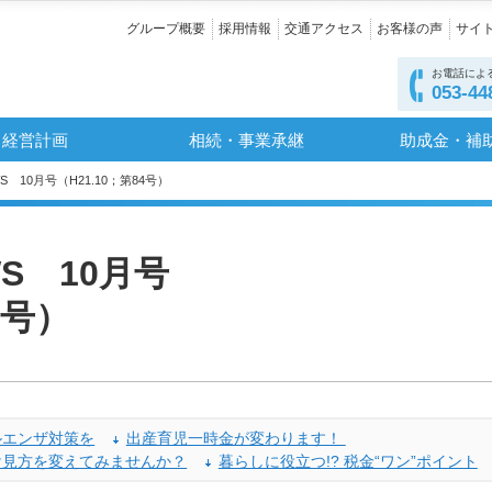
グループ概要
採用情報
交通アクセス
お客様の声
サイ
お電話によ
053-44
経営計画
相続・事業承継
助成金・補
S 10月号（H21.10；第84号）
S 10月号
4号）
ルエンザ対策を
出産育児一時金が変わります！
け見方を変えてみませんか？
暮らしに役立つ!? 税金“ワン”ポイント