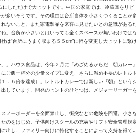
リムにしただけで大ヒットです。中国の家庭では、冷蔵庫をリビ
合が多いそうです。その理由は台所自体を小さくつくることが
とれないこと、また家電製品を来客に見せたいとの意識がある
すね。台所が小さいとはいっても全くスペースが無いわけでは
社は“台所にうまく収まる５５cm”に幅を変更し大ヒットに繋
ー」。ハウス食品は、今年２月に「めざめるからだ 朝カレー
うにご飯一杯分の少量タイプに変え、さらに温め不要のレトル
標１．５倍を達成）。レトルトカレーでは新しい『朝』という
り出しています。開発のヒントのひとつは、メジャーリーガー
。スノーボーダーを全面禁止し、衝突などの危険を回避。小さ
したのをはじめ、子供向けスクールの充実やリフト安全管理規
面に出し、ファミリー向けに特化することによって支持を得て