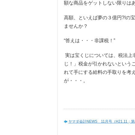
額な商品をゲットしない限りは
高額、といえば夢の３億円?!の
ませんか？
“答えは・・・非課税！”
実は宝くじについては、税法上
じ！」税金が引かれないという
れて手にする給料の手取りを考
が・・・。
ヤマダ会計NEWS 11月号（H21.11；第