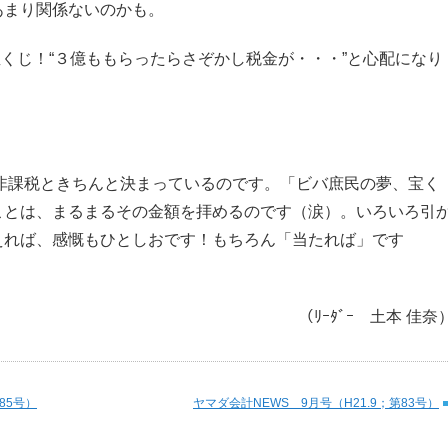
あまり関係ないのかも。
宝くじ！“３億ももらったらさぞかし税金が・・・”と心配になり
非課税ときちんと決まっているのです。「ビバ庶民の夢、宝く
ことは、まるまるその金額を拝めるのです（涙）。いろいろ引
えれば、感慨もひとしおです！もちろん「当たれば」です
（ﾘｰﾀﾞｰ 土本 佳奈
85号）
ヤマダ会計NEWS 9月号（H21.9；第83号）