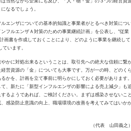
響は当然ながら企業にも及び、「人・物・金」の３つの経営資
とになるでしょう。
フルエンザについての基本的知識と事業者がとるべき対策につ
インフルエンザＡ対策のための事業継続計画」を公表し、“従業
に計画書を作成しておくことにより、どのように事業を継続して
しています。
速やかに対処出来るということは、取引先への絶大な信頼に繋
た経営資源の「金」についても大事です。万が一の時、どのく
あるかを、計画を立て事前に明らかにしておく必要があります
して、新たに「新型インフルエンザの影響による売上減少」も
足するようであれば、ご検討ください。まずは感染させないこ
底、感染防止意識の向上、職場環境の改善を考えてみてはいか
（代表 山田義之