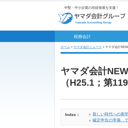
中堅・中小企業の存続発展を支援！
税務会計
ホーム
>
ヤマダ会計ニュース
> ヤマダ会計NEW
ヤマダ会計NEW
（H25.1；第11
新しい時代への夜
Index：
確定申告の準備、