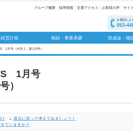
グループ概要
採用情報
交通アクセス
お客様の声
サイ
お電話によ
053-44
経営計画
相続・事業承継
助成金・補
S 1月号（H25.1；第119号）
S 1月号
9号）
明け
原点に戻って考えてみましょう！
できていますか？