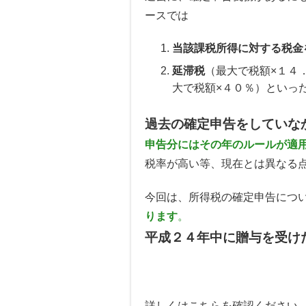
ースでは
当該課税所得に対する税金
延滞税
（最大で税額×１４
大で税額×４０％）といっ
過去の確定申告をしていな
申告分にはその年のルール
が適
税率が高い等、現在とは異なる
今回は、所得税の確定申告につ
ります
。
平成２４年中に贈与を受け
詳しくはこちらを確認ください