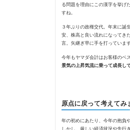
る問題を理由にこの漢字を挙げ
すね。
３年ぶりの政権交代。年末に誕
安、株高と良い流れになってき
言。矢継ぎ早に手を打っていま
今年もヤマダ会計はお客様のベ
景気の上昇気流に乗って成長し
原点に戻って考えてみ
年の初めにあたり、今年の抱負
しかし、厳しい経済状況や先行