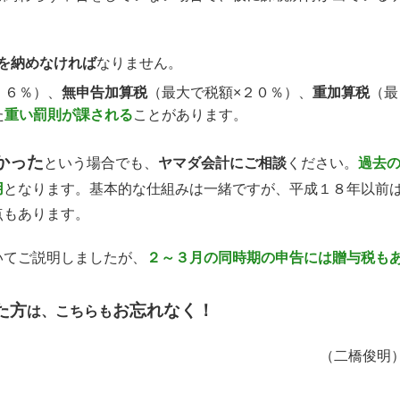
を納めなければ
なりません。
．６％）、
無申告加算税
（最大で税額×２０％）、
重加算税
（最
た
重い罰則が課される
ことがあります。
かった
という場合でも、
ヤマダ会計にご相談
ください。
過去
用
となります。基本的な仕組みは一緒ですが、平成１８年以前
点もあります。
いてご説明しましたが、
２～３月の同時期の申告には贈与税も
た方
お忘れなく！
は、こちらも
（二橋俊明
。