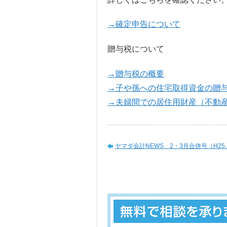
→確定申告について
贈与税について
→贈与税の概要
→子や孫への住宅取得資金の贈
→夫婦間での居住用財産（不動
ヤマダ会計NEWS 2・3月合併号（H25.