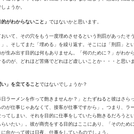
でしょうか。
目的がわからないこと」
ではないかと思います。
ておいて、その穴をもう一度埋めさせるという刑罰があったそ
り」、そしてまた「埋める」を繰り返す。そこには「刑罰」と
のが生み出す目的は何もありません。「何のために？」がわか
けるのが、どれほど苦痛でどれほど虚しいことか・・・と思い
問い」を立てること
ではないでしょうか？
毎日ラーメンを作って飽きませんか？」とたずねると彼はさら
るのが仕事じゃあなくて、接客が仕事ですから」。つまり、ラ
なってしまい、それを目的に仕事をしていたら飽きるだろうと
もらいたい」。彼が商売をする目的はここにあり、「そのため
」に向かって彼は日夜、仕事をしているのでしょう。