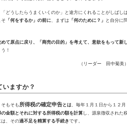
」「どうしたらうまくいくのか」と途方にくれることがしばし
こそ
「何をするか」の前に
、まずは
「何のために？」
と自分に
改めて原点に戻り、「商売の目的」を考えて、意欲をもって新
ょう！
（リーダー 田中菊美
ていますか？
所得税の確定申告
、そもそも
とは
、毎年１月１日から１２月
得の金額とそれに対する所得税の額を計算
し、源泉徴収された
には、その
過不足を精算する手続き
です。