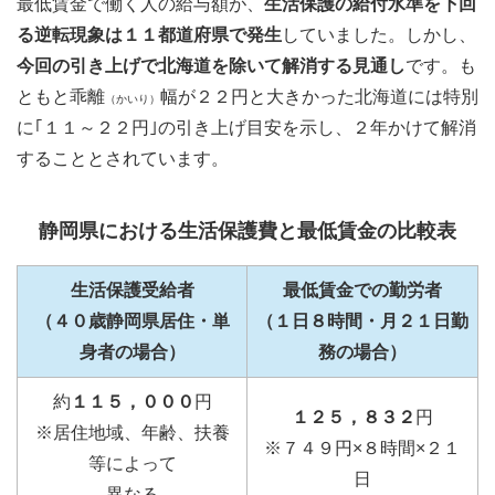
最低賃金で働く人の給与額が、
生活保護の給付水準を下回
る逆転現象は１１都道府県で発生
していました。しかし、
今回の引き上げで北海道を除いて解消する見通し
です。も
ともと乖離
幅が２２円と大きかった北海道には特別
（かいり）
に｢１１～２２円｣の引き上げ目安を示し、２年かけて解消
することとされています。
静岡県における生活保護費と最低賃金の比較表
生活保護受給者
最低賃金での勤労者
（４０歳静岡県居住・単
（１日８時間・月２１日勤
身者の場合）
務の場合）
約
１１５，０００
円
１２５，８３２
円
※居住地域、年齢、扶養
※７４９円×８時間×２１
等によって
日
異なる