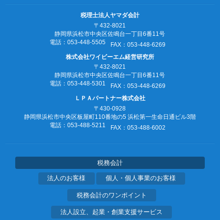
税理士法人ヤマダ会計
〒432-8021
静岡県浜松市中央区佐鳴台一丁目6番11号
電話：053‐448‐5505
FAX：053‐448‐6269
株式会社ワイビーエム経営研究所
〒432-8021
静岡県浜松市中央区佐鳴台一丁目6番11号
電話：053‐448‐5301
FAX：053‐448‐6269
ＬＰＡパートナー株式会社
〒430-0928
静岡県浜松市中央区板屋町110番地の5
浜松第一生命日通ビル3階
電話：053‐488‐5211
FAX：053‐488‐6002
税務会計
法人のお客様
個人・個人事業のお客様
税務会計のワンポイント
法人設立、起業・創業支援サービス