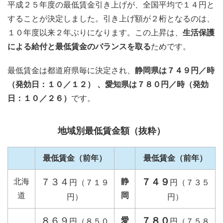
平成２５年度の最低賃金引き上げが、全国平均で１４円と
することが決定しました。引き上げ額が２桁となるのは、
１０年度以来２年ぶりになります。この上昇は、
生活保護
による給付と最低賃金のバランスを取る
ためです。
最低賃金は都道府県毎に決定され、
静岡県は７４９円／時
（発効日：１０／１２） 、愛知県は７８０円／時（発効
日：１０／２６）
です。
地域別最低賃金額（抜粋）
最低賃金（前年）
最低賃金（前年）
７３４
７４９
北海
静
円（７１９
円（７３５
道
岡
円）
円）
８６９
７８０
愛
円（８５０
円（７５８