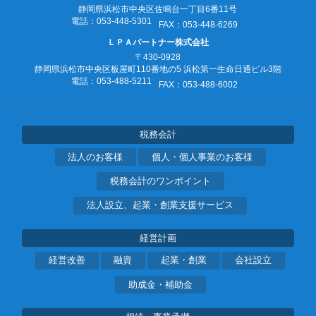
静岡県浜松市中央区佐鳴台一丁目6番11号
電話：053‐448‐5301
FAX：053‐448‐6269
ＬＰＡパートナー株式会社
〒430-0928
静岡県浜松市中央区板屋町110番地の5
浜松第一生命日通ビル3階
電話：053‐488‐5211
FAX：053‐488‐6002
税務会計
法人のお客様
個人・個人事業のお客様
税務会計のワンポイント
法人設立、起業・創業支援サービス
経営計画
経営改善
融資
起業・創業
会社設立
助成金・補助金