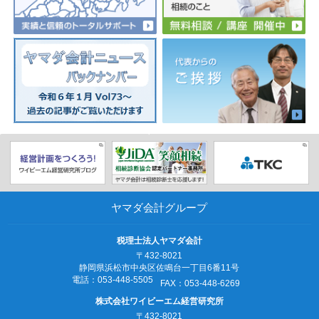
ヤマダ会計グループ
税理士法人ヤマダ会計
〒432-8021
静岡県浜松市中央区佐鳴台一丁目6番11号
電話：053‐448‐5505
FAX：053‐448‐6269
株式会社ワイビーエム経営研究所
〒432-8021