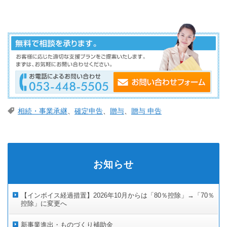
相続・事業承継
、
確定申告
、
贈与
、
贈与 申告
お知らせ
【インボイス経過措置】2026年10月からは「80％控除」→「70％
控除」に変更へ
新事業進出・ものづくり補助金